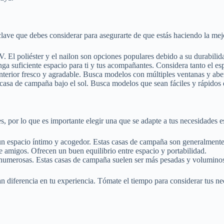
 clave que debes considerar para asegurarte de que estás haciendo la mej
V. El poliéster y el nailon son opciones populares debido a su durabilid
a suficiente espacio para ti y tus acompañantes. Considera tanto el esp
terior fresco y agradable. Busca modelos con múltiples ventanas y abertu
sa de campaña bajo el sol. Busca modelos que sean fáciles y rápidos de
por lo que es importante elegir una que se adapte a tus necesidades es
n espacio íntimo y acogedor. Estas casas de campaña son generalmente m
 amigos. Ofrecen un buen equilibrio entre espacio y portabilidad.
 numerosas. Estas casas de campaña suelen ser más pesadas y volumin
 diferencia en tu experiencia. Tómate el tiempo para considerar tus nec