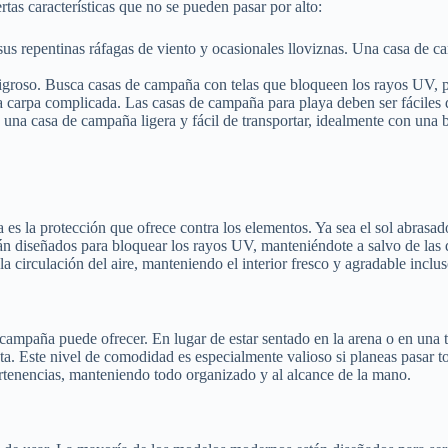
tas características que no se pueden pasar por alto:
us repentinas ráfagas de viento y ocasionales lloviznas. Una casa de ca
ligroso. Busca casas de campaña con telas que bloqueen los rayos UV, p
arpa complicada. Las casas de campaña para playa deben ser fáciles de 
s una casa de campaña ligera y fácil de transportar, idealmente con un
es la protección que ofrece contra los elementos. Ya sea el sol abrasado
 diseñados para bloquear los rayos UV, manteniéndote a salvo de las q
circulación del aire, manteniendo el interior fresco y agradable inclus
 campaña puede ofrecer. En lugar de estar sentado en la arena o en una
siesta. Este nivel de comodidad es especialmente valioso si planeas pasa
ertenencias, manteniendo todo organizado y al alcance de la mano.