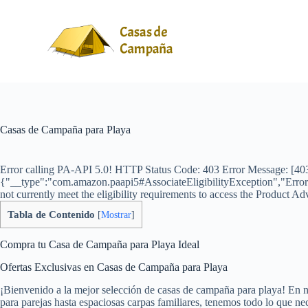
S
a
l
t
a
r
a
l
c
o
Casas de Campaña para Playa
n
t
e
Error calling PA-API 5.0! HTTP Status Code: 403 Error Message: [403]
n
{"__type":"com.amazon.paapi5#AssociateEligibilityException","Errors
i
not currently meet the eligibility requirements to access the Product Ad
d
o
Tabla de Contenido
[
Mostrar
]
Compra tu Casa de Campaña para Playa Ideal
Ofertas Exclusivas en Casas de Campaña para Playa
¡Bienvenido a la mejor selección de casas de campaña para playa! En n
para parejas hasta espaciosas carpas familiares, tenemos todo lo que ne