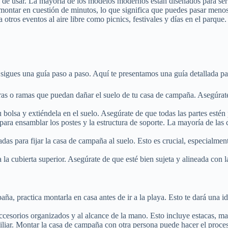
de usar. La mayoría de los modelos modernos están diseñados para ser lig
ontar en cuestión de minutos, lo que significa que puedes pasar menos
 otros eventos al aire libre como picnics, festivales y días en el parque.
 sigues una guía paso a paso. Aquí te presentamos una guía detallada p
as o ramas que puedan dañar el suelo de tu casa de campaña. Asegúrate d
bolsa y extiéndela en el suelo. Asegúrate de que todas las partes estén
 para ensamblar los postes y la estructura de soporte. La mayoría de la
das para fijar la casa de campaña al suelo. Esto es crucial, especialmen
la cubierta superior. Asegúrate de que esté bien sujeta y alineada con la
a, practica montarla en casa antes de ir a la playa. Esto te dará una ide
esorios organizados y al alcance de la mano. Esto incluye estacas, mart
iliar. Montar la casa de campaña con otra persona puede hacer el proce