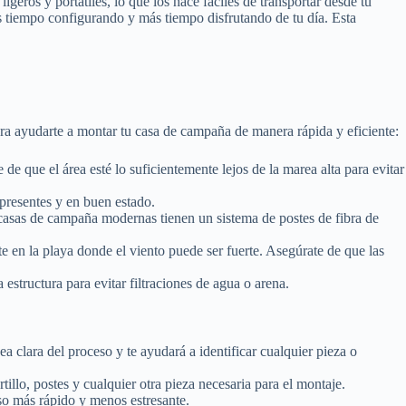
eros y portátiles, lo que los hace fáciles de transportar desde tu
 tiempo configurando y más tiempo disfrutando de tu día. Esta
ara ayudarte a montar tu casa de campaña de manera rápida y eficiente:
e que el área esté lo suficientemente lejos de la marea alta para evitar
 presentes y en buen estado.
s casas de campaña modernas tienen un sistema de postes de fibra de
te en la playa donde el viento puede ser fuerte. Asegúrate de que las
 estructura para evitar filtraciones de agua o arena.
a clara del proceso y te ayudará a identificar cualquier pieza o
illo, postes y cualquier otra pieza necesaria para el montaje.
so más rápido y menos estresante.