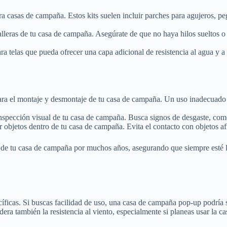
a casas de campaña. Estos kits suelen incluir parches para agujeros, p
leras de tu casa de campaña. Asegúrate de que no haya hilos sueltos o á
a telas que pueda ofrecer una capa adicional de resistencia al agua y a
ara el montaje y desmontaje de tu casa de campaña. Un uso inadecuado pu
nspección visual de tu casa de campaña. Busca signos de desgaste, como 
 objetos dentro de tu casa de campaña. Evita el contacto con objetos af
 de tu casa de campaña por muchos años, asegurando que siempre esté li
ficas. Si buscas facilidad de uso, una casa de campaña pop-up podría s
a también la resistencia al viento, especialmente si planeas usar la ca