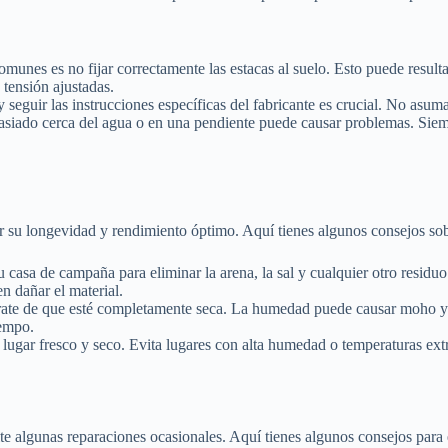
munes es no fijar correctamente las estacas al suelo. Esto puede result
 tensión ajustadas.
seguir las instrucciones específicas del fabricante es crucial. No asum
iado cerca del agua o en una pendiente puede causar problemas. Siemp
ar su longevidad y rendimiento óptimo. Aquí tienes algunos consejos 
 casa de campaña para eliminar la arena, la sal y cualquier otro residu
n dañar el material.
te de que esté completamente seca. La humedad puede causar moho y mal
iempo.
ugar fresco y seco. Evita lugares con alta humedad o temperaturas ext
ite algunas reparaciones ocasionales. Aquí tienes algunos consejos par