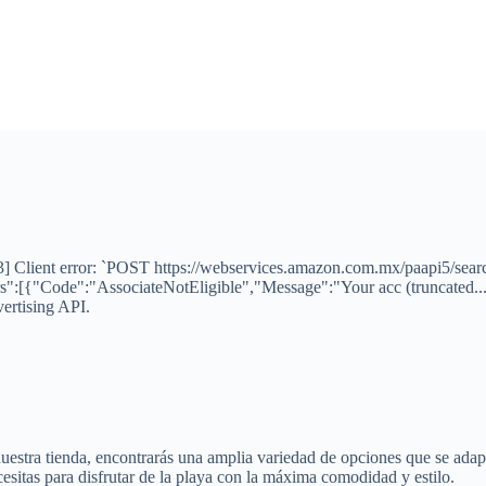
 Client error: `POST https://webservices.amazon.com.mx/paapi5/search
":[{"Code":"AssociateNotEligible","Message":"Your acc (truncated...
vertising API.
uestra tienda, encontrarás una amplia variedad de opciones que se ada
cesitas para disfrutar de la playa con la máxima comodidad y estilo.