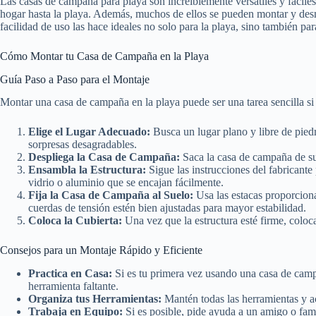
Las casas de campaña para playa son increíblemente versátiles y fáciles 
hogar hasta la playa. Además, muchos de ellos se pueden montar y desm
facilidad de uso las hace ideales no solo para la playa, sino también para
Cómo Montar tu Casa de Campaña en la Playa
Guía Paso a Paso para el Montaje
Montar una casa de campaña en la playa puede ser una tarea sencilla si
Elige el Lugar Adecuado:
Busca un lugar plano y libre de piedr
sorpresas desagradables.
Despliega la Casa de Campaña:
Saca la casa de campaña de su 
Ensambla la Estructura:
Sigue las instrucciones del fabricante
vidrio o aluminio que se encajan fácilmente.
Fija la Casa de Campaña al Suelo:
Usa las estacas proporciona
cuerdas de tensión estén bien ajustadas para mayor estabilidad.
Coloca la Cubierta:
Una vez que la estructura esté firme, coloca 
Consejos para un Montaje Rápido y Eficiente
Practica en Casa:
Si es tu primera vez usando una casa de campañ
herramienta faltante.
Organiza tus Herramientas:
Mantén todas las herramientas y acc
Trabaja en Equipo:
Si es posible, pide ayuda a un amigo o fam