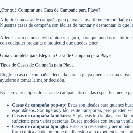
¿Por qué Comprar una Casa de Campaña para Playa?
Adquirir una casa de campaña para playa es invertir en comodidad y conv
Nuestras casas de campaña son fáciles de montar y desmontar, lo que la
Además, ofrecemos envío rápido y seguro, para que puedas recibir tu c
con cualquier pregunta o inquietud que puedas tener.
Guía Completa para Elegir tu Casa de Campaña para Playa
Tipos de Casas de Campaña para Playa
Elegir la casa de campaña adecuada para la playa puede ser una tarea
ayudarte a tomar la mejor decisión.
Existen varios tipos de casas de campaña diseñadas específicamente para 
Casas de campaña pop-up:
Estas son ideales para quienes busc
espontáneos. Son ligeras y fáciles de transportar, pero pueden se
Casas de campaña familiares:
Si planeas ir a la playa con la 
suficiente para varias personas. Busca modelos con buena ventil
Casas de campaña tipo iglú:
Estas son resistentes y aerodinámi
forma única añade un toque de diversión a tu experiencia en la p