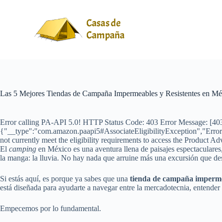
S
a
l
t
a
r
a
l
c
o
Las 5 Mejores Tiendas de Campaña Impermeables y Resistentes en Mé
n
t
e
Error calling PA-API 5.0! HTTP Status Code: 403 Error Message: [403]
n
{"__type":"com.amazon.paapi5#AssociateEligibilityException","Errors
i
not currently meet the eligibility requirements to access the Product Ad
d
El
camping
en México es una aventura llena de paisajes espectaculares
o
la manga: la lluvia. No hay nada que arruine más una excursión que desp
Si estás aquí, es porque ya sabes que una
tienda de campaña imperm
está diseñada para ayudarte a navegar entre la mercadotecnia, entender 
Empecemos por lo fundamental.