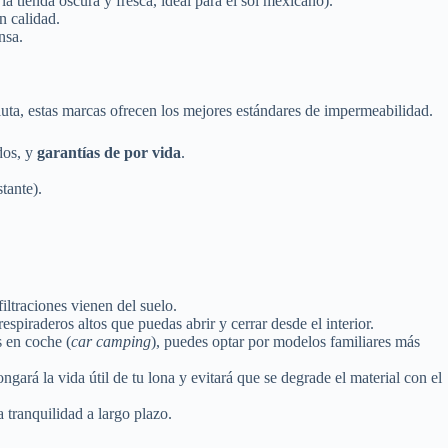
a tienda oscura y fresca, ideal para el sol mexicano).
n calidad.
nsa.
luta, estas marcas ofrecen los mejores estándares de impermeabilidad.
dos, y
garantías de por vida
.
tante).
ltraciones vienen del suelo.
iraderos altos que puedas abrir y cerrar desde el interior.
s en coche (
car camping
), puedes optar por modelos familiares más
ará la vida útil de tu lona y evitará que se degrade el material con el
a tranquilidad a largo plazo.