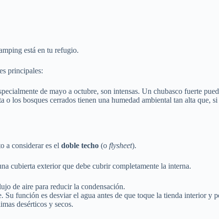
amping está en tu refugio.
es principales:
specialmente de mayo a octubre, son intensas. Un chubasco fuerte puede
a o los bosques cerrados tienen una humedad ambiental tan alta que, si 
to a considerar es el
doble techo
(o
flysheet
).
 una cubierta exterior que debe cubrir completamente la interna.
lujo de aire para reducir la condensación.
u función es desviar el agua antes de que toque la tienda interior y per
mas desérticos y secos.