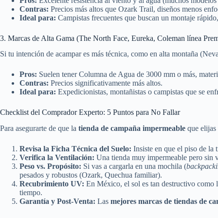
Pros:
Excelente resistencia al viento y al agua (muchos model
Contras:
Precios más altos que Ozark Trail, diseños menos enfoc
Ideal para:
Campistas frecuentes que buscan un montaje rápido, 
3. Marcas de Alta Gama (The North Face, Eureka, Coleman línea Pre
Si tu intención de acampar es más técnica, como en alta montaña (Nevad
Pros:
Suelen tener Columna de Agua de 3000 mm o más, materiale
Contras:
Precios significativamente más altos.
Ideal para:
Expedicionistas, montañistas o campistas que se enfre
Checklist del Comprador Experto: 5 Puntos para No Fallar
Para asegurarte de que la
tienda de campaña impermeable
que elijas 
Revisa la Ficha Técnica del Suelo:
Insiste en que el piso de l
Verifica la Ventilación:
Una tienda muy impermeable pero sin ven
Peso vs. Propósito:
Si vas a cargarla en una mochila (
backpack
pesados y robustos (Ozark, Quechua familiar).
Recubrimiento UV:
En México, el sol es tan destructivo como l
tiempo.
Garantía y Post-Venta:
Las
mejores marcas de tiendas de c