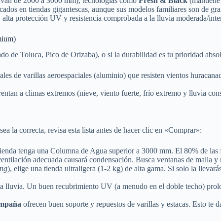
os van de 2000 a 3000 mm), tecnologías como
Fresh & Black
(mantiene l
ados en tiendas gigantescas, aunque sus modelos familiares son de gra
alta protección UV y resistencia comprobada a la lluvia moderada/inte
mium)
o de Toluca, Pico de Orizaba), o si la durabilidad es tu prioridad abso
s de varillas aeroespaciales (aluminio) que resisten vientos huracana
ntan a climas extremos (nieve, viento fuerte, frío extremo y lluvia cons
sea la correcta, revisa esta lista antes de hacer clic en «Comprar»:
a tienda tenga una Columna de Agua superior a 3000 mm. El 80% de las fi
tilación adecuada causará condensación. Busca ventanas de malla y resp
ing
), elige una tienda ultraligera (1-2 kg) de alta gama. Si solo la llevará
a lluvia. Un buen recubrimiento UV (a menudo en el doble techo) prolong
ampaña
ofrecen buen soporte y repuestos de varillas y estacas. Esto te d