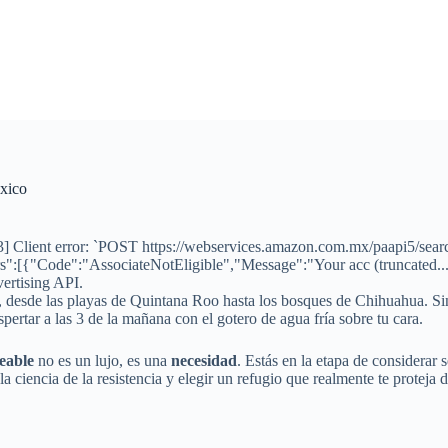
xico
 Client error: `POST https://webservices.amazon.com.mx/paapi5/search
":[{"Code":"AssociateNotEligible","Message":"Your acc (truncated...
vertising API.
, desde las playas de Quintana Roo hasta los bosques de Chihuahua. Sin
ertar a las 3 de la mañana con el gotero de agua fría sobre tu cara.
eable
no es un lujo, es una
necesidad
. Estás en la etapa de considerar
la ciencia de la resistencia y elegir un refugio que realmente te protej