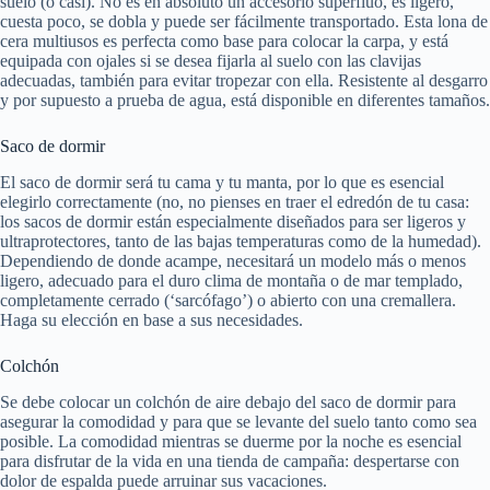
suelo (o casi). No es en absoluto un accesorio superfluo, es ligero,
cuesta poco, se dobla y puede ser fácilmente transportado. Esta lona de
cera multiusos es perfecta como base para colocar la carpa, y está
equipada con ojales si se desea fijarla al suelo con las clavijas
adecuadas, también para evitar tropezar con ella. Resistente al desgarro
y por supuesto a prueba de agua, está disponible en diferentes tamaños.
Saco de dormir
El saco de dormir será tu cama y tu manta, por lo que es esencial
elegirlo correctamente (no, no pienses en traer el edredón de tu casa:
los sacos de dormir están especialmente diseñados para ser ligeros y
ultraprotectores, tanto de las bajas temperaturas como de la humedad).
Dependiendo de donde acampe, necesitará un modelo más o menos
ligero, adecuado para el duro clima de montaña o de mar templado,
completamente cerrado (‘sarcófago’) o abierto con una cremallera.
Haga su elección en base a sus necesidades.
Colchón
Se debe colocar un colchón de aire debajo del saco de dormir para
asegurar la comodidad y para que se levante del suelo tanto como sea
posible. La comodidad mientras se duerme por la noche es esencial
para disfrutar de la vida en una tienda de campaña: despertarse con
dolor de espalda puede arruinar sus vacaciones.